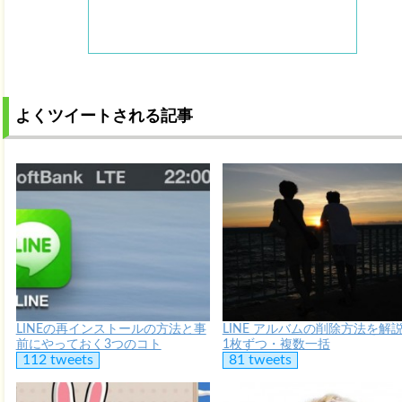
よくツイートされる記事
LINEの再インストールの方法と事
LINE アルバムの削除方法を解
前にやっておく3つのコト
1枚ずつ・複数一括
112 tweets
81 tweets