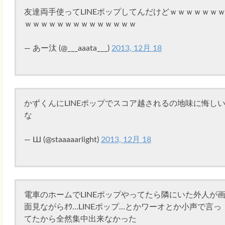
友達両手使ってLINEポップしてんだけどｗｗｗｗｗｗ
ｗｗｗｗｗｗｗｗｗｗｗｗｗｗ
— あー汰 (@___aaata___)
2013, 12月 18
かずくんにLINEポップでスコア越されるの地味に悔し
な
— Ш (@staaaaarlight)
2013, 12月 18
電車のホームでLINEポップやってたら隣にいた外人が
面見ながらｵｳ…LINEポップ…とかワーオとか小声で言っ
てたから全然集中出来なかった