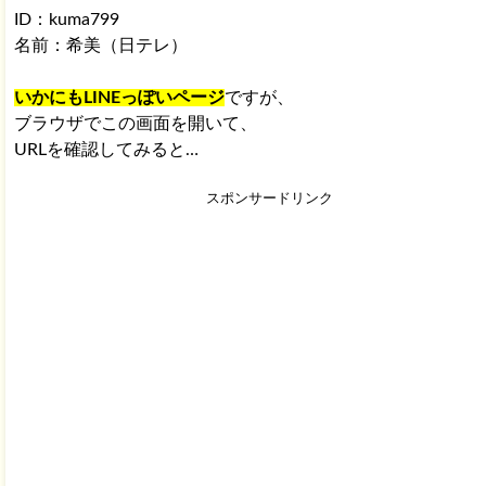
ID：kuma799
名前：希美（日テレ）
いかにもLINEっぽいページ
ですが、
ブラウザでこの画面を開いて、
URLを確認してみると…
スポンサードリンク