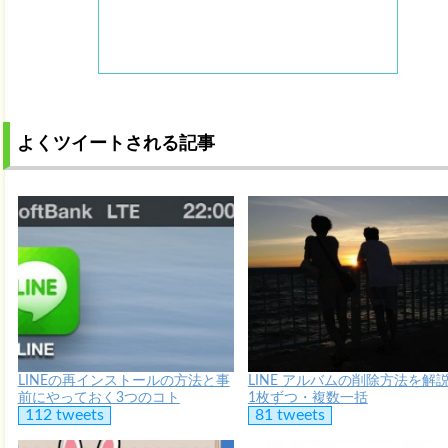
よくツイートされる記事
LINEの再インストールの方法と事
LINE アルバムの削除方法を解
前にやっておく3つのコト
1枚ずつ・複数一括
112 tweets
81 tweets