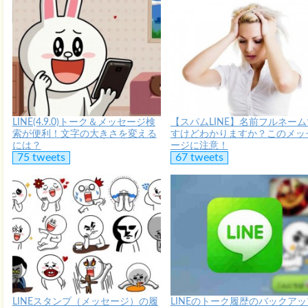
LINE(4.9.0)トーク＆メッセージ検
【スパムLINE】名前フルネーム
索が便利！文字の大きさを変える
すけどわかりますか？このメッ
には？
ージに注意！
75 tweets
67 tweets
LINEスタンプ（メッセージ）の履
LINEのトーク履歴のバックアッ