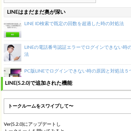
LINEはまだまだ奥が深い
LINE ID検索で既定の回数を超過した時の対処法
LINEの電話番号認証エラーでログインできない時
法
PC版LINEでログインできない時の原因と対処法５
LINE(5.2.0)で追加された機能
[随時更新]LINE 最新版アップデート情報まとめ｜
Ver6.6.0
トークルームをスワイプして〜
LINEアカウントを機種変更後に引き継げない時の
Ver(5.2.0)にアップデートし
2つ