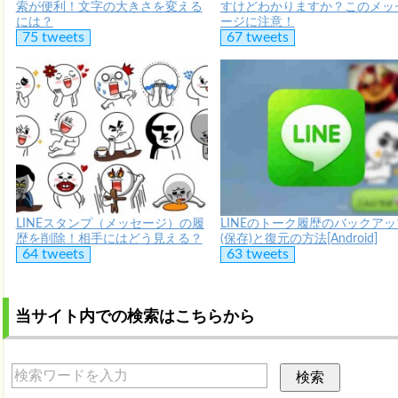
索が便利！文字の大きさを変える
すけどわかりますか？このメッ
には？
ージに注意！
75 tweets
67 tweets
LINEスタンプ（メッセージ）の履
LINEのトーク履歴のバックアッ
歴を削除！相手にはどう見える？
(保存)と復元の方法[Android]
64 tweets
63 tweets
当サイト内での検索はこちらから