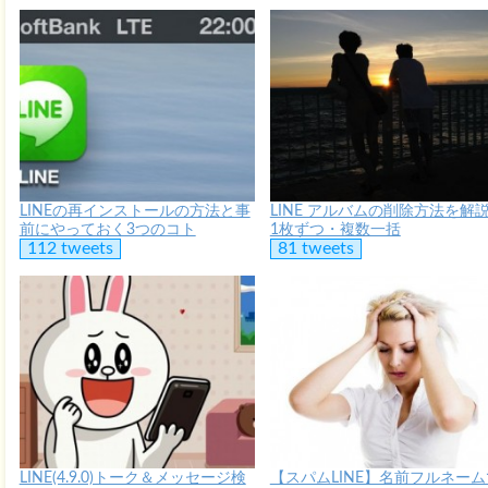
LINEの再インストールの方法と事
LINE アルバムの削除方法を解
前にやっておく3つのコト
1枚ずつ・複数一括
112 tweets
81 tweets
LINE(4.9.0)トーク＆メッセージ検
【スパムLINE】名前フルネーム