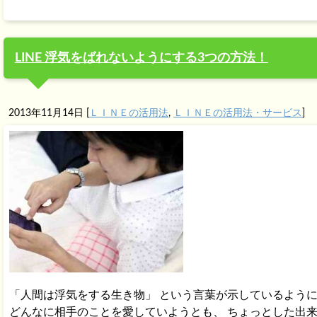
LINE 浮気をばれないようにする3つの方法！
2013年11月14日
[
ＬＩＮＥの活用法
,
ＬＩＮＥの活用法・サービス
]
「人間は浮気をする生き物」 という言葉が示しているよう
どんなに相手のことを愛していようとも、 ちょっとした出