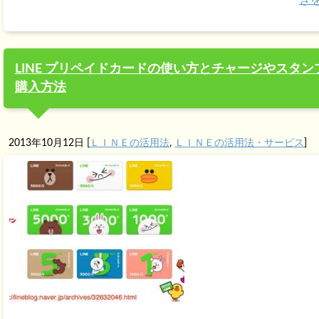
き
LINE プリペイドカードの使い方とチャージやスタン
購入方法
2013年10月12日
[
ＬＩＮＥの活用法
,
ＬＩＮＥの活用法・サービス
]