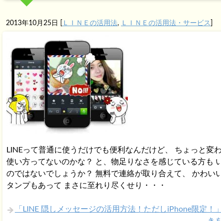
2013年10月25日
[
ＬＩＮＥの活用法
,
ＬＩＮＥの活用法・サービス
]
LINEって普通に使うだけでも便利なんだけど、 ちょっと変
使い方ってないのかな？ と、物足りなさを感じている方も 
のではないでしょうか？ 無料で連絡が取り合えて、 かわい
タンプもあって まさに至れり尽くせり・・・
「LINE 隠しメッセージの活用方法！ただしiPhone限定！