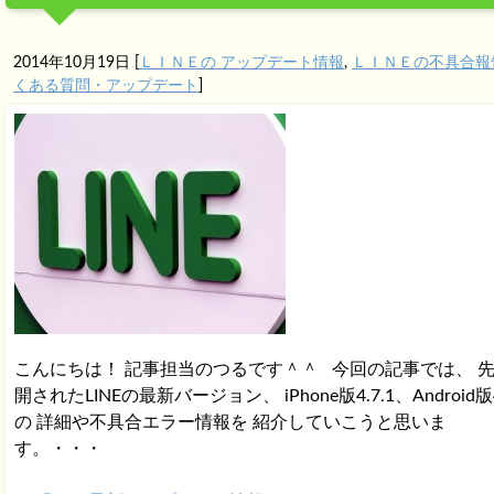
2014年10月19日
[
ＬＩＮＥの アップデート情報
,
ＬＩＮＥの不具合報
くある質問・アップデート
]
こんにちは！ 記事担当のつるです＾＾ 今回の記事では、 
開されたLINEの最新バージョン、 iPhone版4.7.1、Android版4
の 詳細や不具合エラー情報を 紹介していこうと思いま
す。・・・