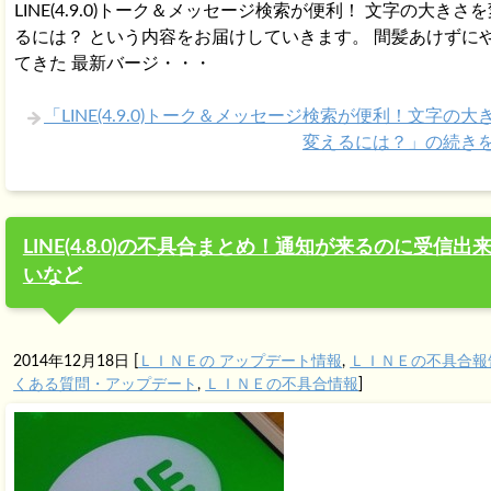
LINE(4.9.0)トーク＆メッセージ検索が便利！ 文字の大きさ
るには？ という内容をお届けしていきます。 間髪あけずに
てきた 最新バージ・・・
「LINE(4.9.0)トーク＆メッセージ検索が便利！文字の大
変えるには？」の続き
LINE(4.8.0)の不具合まとめ！通知が来るのに受信出
いなど
2014年12月18日
[
ＬＩＮＥの アップデート情報
,
ＬＩＮＥの不具合報
くある質問・アップデート
,
ＬＩＮＥの不具合情報
]