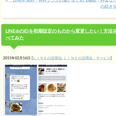
「LINE@ 無料・有料プランの違いまとめ【機能・料金な
の続き
LINE@のIDを初期設定のものから変更したい！方法
べてみた
2015年02月16日
[
ＬＩＮＥの活用法
,
ＬＩＮＥの活用法・サービス
]