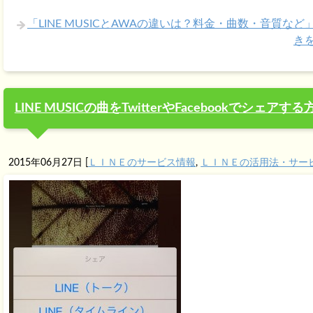
「LINE MUSICとAWAの違いは？料金・曲数・音質など
き
LINE MUSICの曲をTwitterやFacebookでシェアする
2015年06月27日
[
ＬＩＮＥのサービス情報
,
ＬＩＮＥの活用法・サー