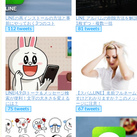
LINEの再インストールの方法と事
LINE アルバムの削除方法を解
前にやっておく3つのコト
1枚ずつ・複数一括
112 tweets
81 tweets
LINE(4.9.0)トーク＆メッセージ検
【スパムLINE】名前フルネーム
索が便利！文字の大きさを変える
すけどわかりますか？このメッ
には？
ージに注意！
75 tweets
67 tweets