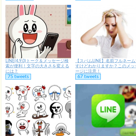
LINE(4.9.0)トーク＆メッセージ検
【スパムLINE】名前フルネーム
索が便利！文字の大きさを変える
すけどわかりますか？このメッ
には？
ージに注意！
75 tweets
67 tweets