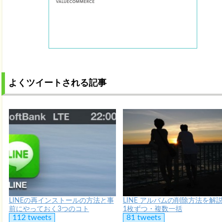
よくツイートされる記事
LINEの再インストールの方法と事
LINE アルバムの削除方法を解
前にやっておく3つのコト
1枚ずつ・複数一括
112 tweets
81 tweets