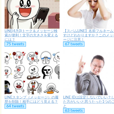
LINE(4.9.0)トーク＆メッセージ検
【スパムLINE】名前フルネーム
索が便利！文字の大きさを変える
すけどわかりますか？このメッ
には？
ージに注意！
75 tweets
67 tweets
LINEスタンプ（メッセージ）の履
LINE IDは設定しないでいい？
歴を削除！相手にはどう見える？
た方がいいと思うたった1つの
64 tweets
と
63 tweets