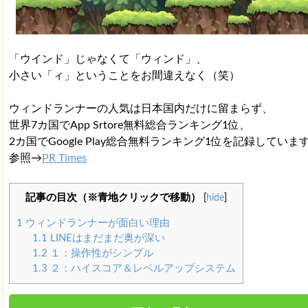
「ウインド」じゃなくて「ウィンド」、
小さい「ィ」ということをお間違えなく（笑）
ウィンドランナーの人気は日本国内だけに留まらず、
世界7カ国でApp Srtore無料総合ランキング1位、
2カ国でGoogle Play総合無料ランキング1位を記録していま
参照→
PR Times
記事の目次（※青地クリックで移動）
[
hide
]
1
ウィンドランナーが面白い理由
1.1
LINEはまだまだ奥が深い
1.2
１：操作性がシンプル
1.3
２：ハイスコア＆レベルアップシステム