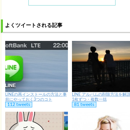
よくツイートされる記事
LINEの再インストールの方法と事
LINE アルバムの削除方法を解
前にやっておく3つのコト
1枚ずつ・複数一括
112 tweets
81 tweets