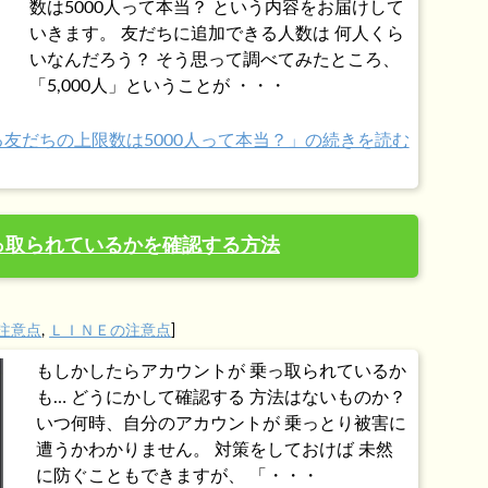
数は5000人って本当？ という内容をお届けして
いきます。 友だちに追加できる人数は 何人くら
いなんだろう？ そう思って調べてみたところ、
「5,000人」ということが ・・・
きる友だちの上限数は5000人って本当？」の続きを読む
乗っ取られているかを確認する方法
注意点
,
ＬＩＮＥの注意点
]
もしかしたらアカウントが 乗っ取られているか
も… どうにかして確認する 方法はないものか？
いつ何時、自分のアカウントが 乗っとり被害に
遭うかわかりません。 対策をしておけば 未然
に防ぐこともできますが、 「・・・