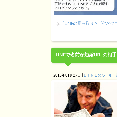
「LINEの乗っ取り？「他の
LINEで名前が短縮URLの
2015年01月27日
[
ＬＩＮＥのルール・