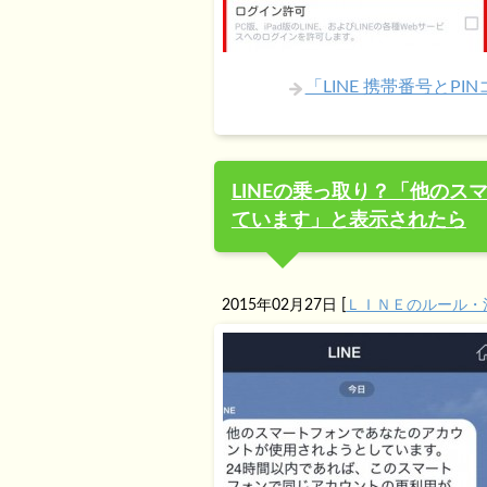
「LINE 携帯番号と
LINEの乗っ取り？「他の
ています」と表示されたら
2015年02月27日
[
ＬＩＮＥのルール・