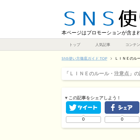
本ページはプロモーションが含ま
トップ
人気記事
コンテ
SNS使い方徹底ガイド TOP
ＬＩＮＥのル
「ＬＩＮＥのルール・注意点」の
▼この記事をシェアしよう！
0
0