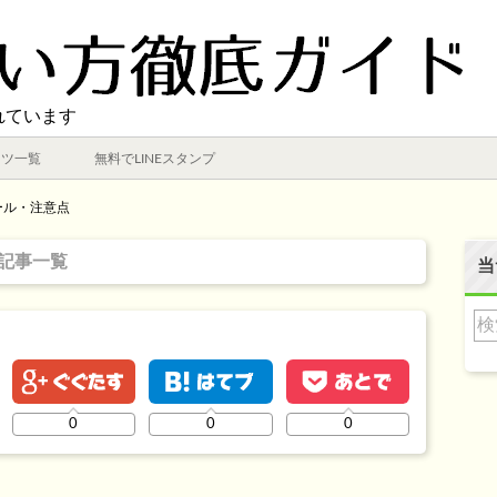
れています
ンツ一覧
無料でLINEスタンプ
ール・注意点
記事一覧
当
0
0
0