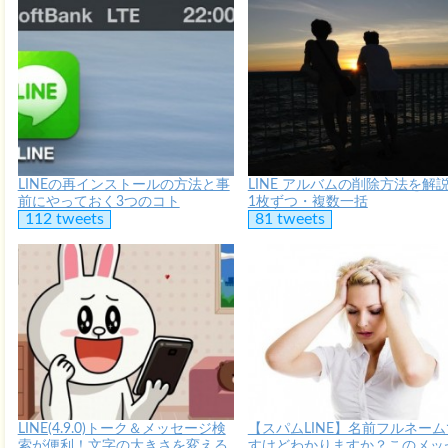
LINEの再インストールの方法と事
LINE アルバムの削除方法を解
前にやっておく3つのコト
1枚ずつ・複数一括
112 tweets
81 tweets
LINE(4.9.0)トーク＆メッセージ検
【スパムLINE】名前フルネーム
索が便利！文字の大きさを変える
すけどわかりますか？このメッ