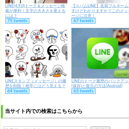
LINE(4.9.0)トーク＆メッセージ検
【スパムLINE】名前フルネーム
索が便利！文字の大きさを変える
すけどわかりますか？このメッ
には？
ージに注意！
75 tweets
67 tweets
LINEスタンプ（メッセージ）の履
LINEのトーク履歴のバックアッ
歴を削除！相手にはどう見える？
(保存)と復元の方法[Android]
64 tweets
63 tweets
当サイト内での検索はこちらから