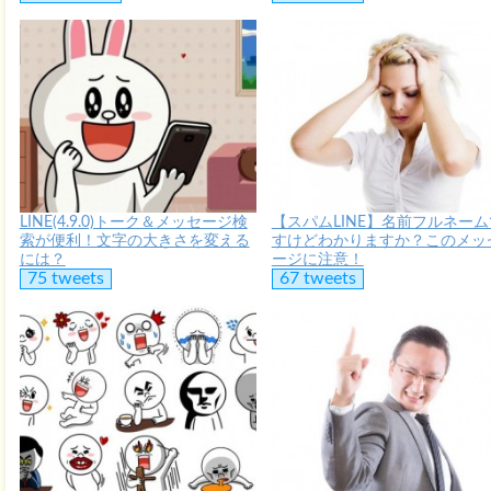
LINE(4.9.0)トーク＆メッセージ検
【スパムLINE】名前フルネーム
索が便利！文字の大きさを変える
すけどわかりますか？このメッ
には？
ージに注意！
75 tweets
67 tweets