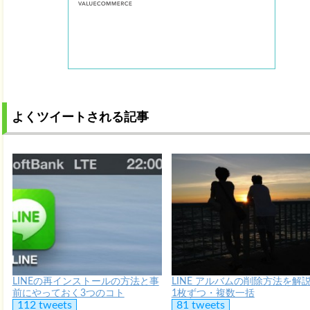
よくツイートされる記事
LINEの再インストールの方法と事
LINE アルバムの削除方法を解
前にやっておく3つのコト
1枚ずつ・複数一括
112 tweets
81 tweets