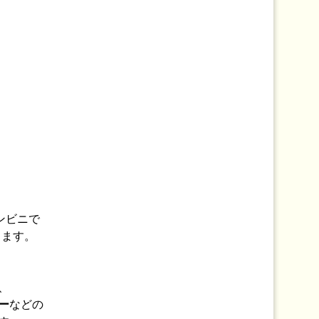
ンビニで
きます。
、
ー
などの