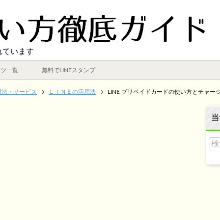
れています
ンツ一覧
無料でLINEスタンプ
用法・サービス
ＬＩＮＥの活用法
LINE プリペイドカードの使い方とチャ
当