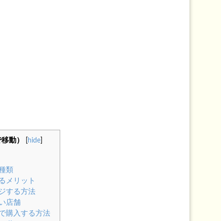
で移動）
[
hide
]
と種類
するメリット
ージする方法
扱い店舗
トで購入する方法