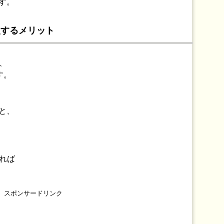
す。
入するメリット
が、
す。
と、
すれば
スポンサードリンク