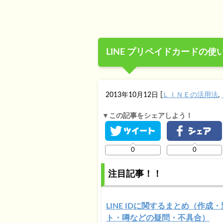
LINE プリペイドカードの
2013年10月12日
[
ＬＩＮＥの活用法
,
▼この記事をシェアしよう！
0
0
注目記事！！
LINE IDに関するまとめ（作成
ト・噂などの疑問・不具合）