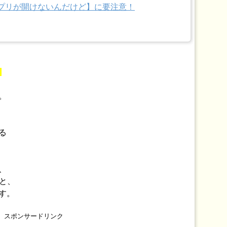
【アプリが開けないんだけど】に要注意！
！
。
る
、
りと、
す。
スポンサードリンク