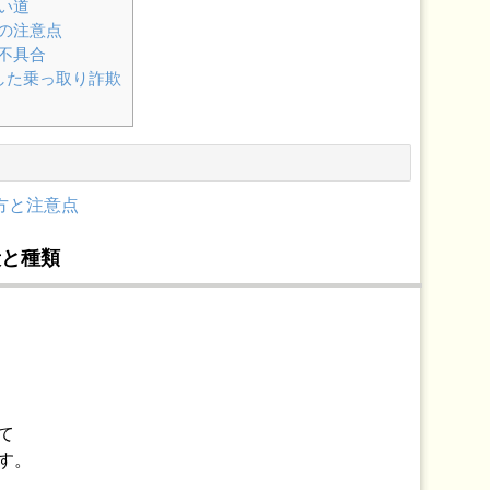
使い道
前の注意点
る不具合
用した乗っ取り詐欺
い方と注意点
段と種類
ランの違いまとめ【機能・料金など】
、
プアプリをまとめてみた！
て
す。
方！AndroidのみでiPhoneは非対応！