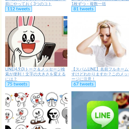
前にやっておく3つのコト
1枚ずつ・複数一括
112 tweets
81 tweets
LINE(4.9.0)トーク＆メッセージ検
【スパムLINE】名前フルネーム
索が便利！文字の大きさを変える
すけどわかりますか？このメッ
には？
ージに注意！
75 tweets
67 tweets