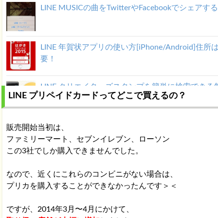
LINE MUSICの曲をTwitterやFacebookでシェアす
LINE 年賀状アプリの使い方[iPhone/Android]住所
要！
LINE クリエイターズスタンプを簡単に検索できる
LINE プリペイドカードってどこで買えるの？
アプリ！
LINE MUSICとApple Musicの違いは？料金・曲
販売開始当初は、
など
ファミリーマート、セブンイレブン、ローソン
この3社でしか購入できませんでした。
LINE Payの仕組みと使い方！銀行への送金や割り
なので、近くにこれらのコンビニがない場合は、
使える？
プリカを購入することができなかったんです＞＜
ですが、2014年3月〜4月にかけて、