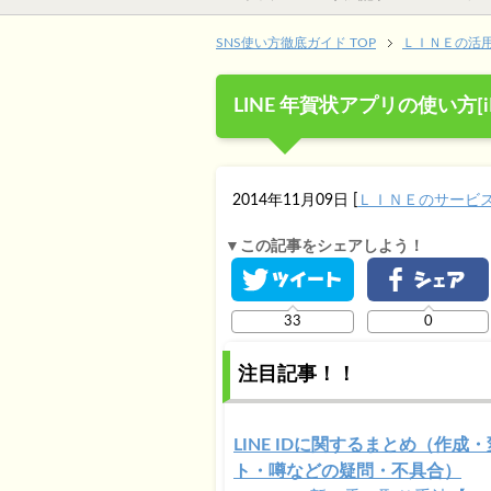
SNS使い方徹底ガイド TOP
ＬＩＮＥの活
LINE 年賀状アプリの使い方[iP
2014年11月09日
[
ＬＩＮＥのサービ
▼この記事をシェアしよう！
33
0
注目記事！！
LINE IDに関するまとめ（作成
ト・噂などの疑問・不具合）