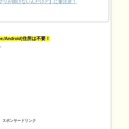
【アプリが開けないんだけど】に要注意！
e/Android]住所は不要！
。
スポンサードリンク