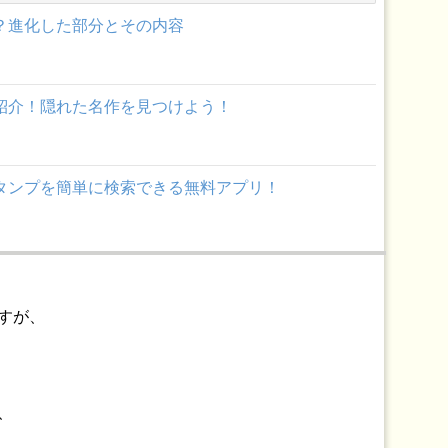
は？進化した部分とその内容
一覧紹介！隠れた名作を見つけよう！
ズスタンプを簡単に検索できる無料アプリ！
し方！回答は削除できないので注意！
すが、
ールが大好評！
、