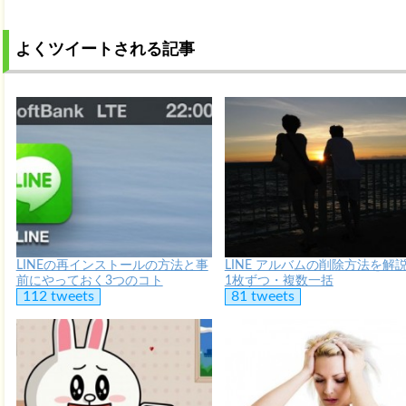
よくツイートされる記事
LINEの再インストールの方法と事
LINE アルバムの削除方法を解
前にやっておく3つのコト
1枚ずつ・複数一括
112 tweets
81 tweets