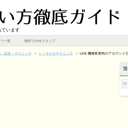
れています
ンツ一覧
無料でLINEスタンプ
作・設定・テクニック
ＬＩＮＥのテクニック
LINE 機種変更時のアカウント引き
当