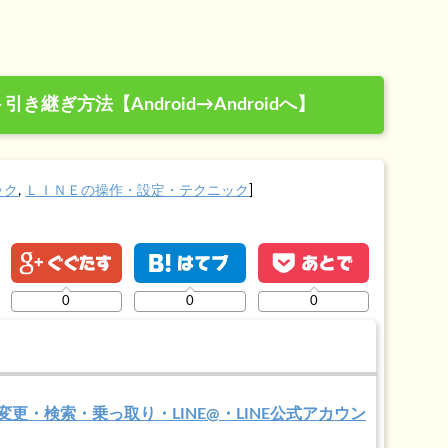
き継ぎ方法【Android→Androidへ】
ック
,
ＬＩＮＥの操作・設定・テクニック
]
0
0
0
・変更・検索・乗っ取り・LINE@・LINE公式アカウン