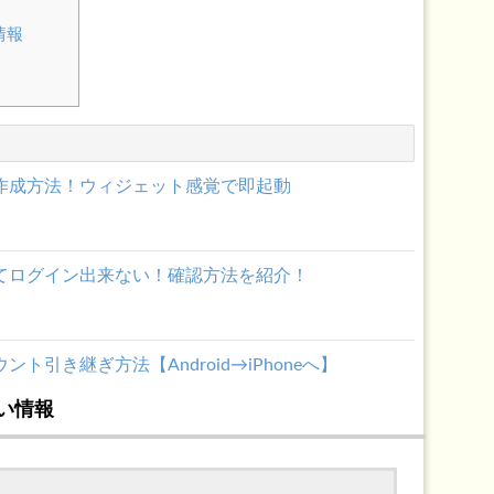
情報
トの作成方法！ウィジェット感覚で即起動
忘れてログイン出来ない！確認方法を紹介！
ント引き継ぎ方法【Android→iPhoneへ】
い情報
通報する方法[iPhone/Android]