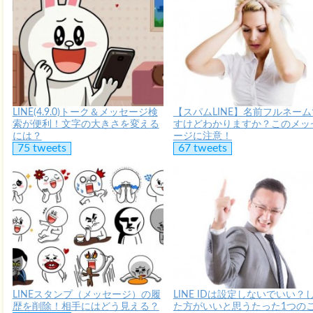
LINE(4.9.0)トーク＆メッセージ検
【スパムLINE】名前フルネーム
索が便利！文字の大きさを変える
すけどわかりますか？このメッ
には？
ージに注意！
75 tweets
67 tweets
LINEスタンプ（メッセージ）の履
LINE IDは設定しないでいい？
歴を削除！相手にはどう見える？
た方がいいと思うたった1つの