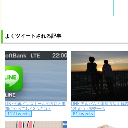
よくツイートされる記事
LINEの再インストールの方法と事
LINE アルバムの削除方法を解
前にやっておく3つのコト
1枚ずつ・複数一括
112 tweets
81 tweets