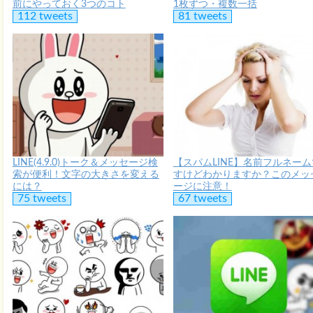
前にやっておく3つのコト
1枚ずつ・複数一括
112 tweets
81 tweets
LINE(4.9.0)トーク＆メッセージ検
【スパムLINE】名前フルネーム
索が便利！文字の大きさを変える
すけどわかりますか？このメッ
には？
ージに注意！
75 tweets
67 tweets