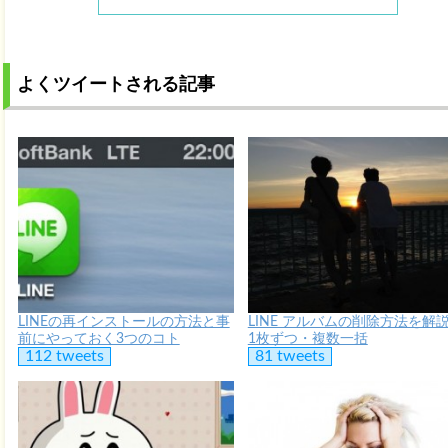
よくツイートされる記事
LINEの再インストールの方法と事
LINE アルバムの削除方法を解
前にやっておく3つのコト
1枚ずつ・複数一括
112 tweets
81 tweets