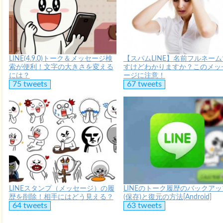
LINE(4.9.0)トーク＆メッセージ検
【スパムLINE】名前フルネーム
索が便利！文字の大きさを変える
すけどわかりますか？このメッ
には？
ージに注意！
75 tweets
67 tweets
LINEスタンプ（メッセージ）の履
LINEのトーク履歴のバックアッ
歴を削除！相手にはどう見える？
(保存)と復元の方法[Android]
64 tweets
63 tweets